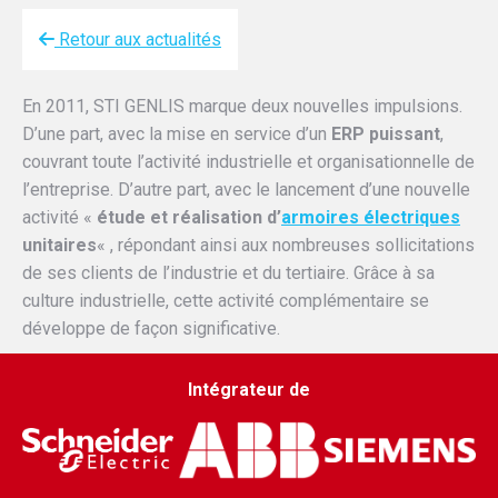
Retour aux actualités
En 2011, STI GENLIS marque deux nouvelles impulsions.
D’une part, avec la mise en service d’un
ERP puissant
,
couvrant toute l’activité industrielle et organisationnelle de
l’entreprise. D’autre part, avec le lancement d’une nouvelle
activité «
étude et réalisation d’
armoires électriques
unitaires
« , répondant ainsi aux nombreuses sollicitations
de ses clients de l’industrie et du tertiaire. Grâce à sa
culture industrielle, cette activité complémentaire se
développe de façon significative.
Intégrateur de